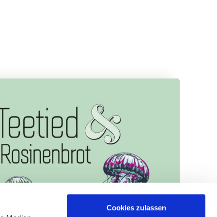
o
er
Cookies zulassen