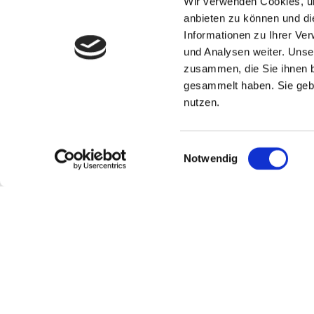
Wir verwenden Cookies, um
In diesem
Nordsee-Podcast
tauchen wir 7 Minut
anbieten zu können und di
Informationen zu Ihrer Ve
erfährst, worauf du beim Schwimmen achten sol
und Analysen weiter. Unse
sie dich wahrnehmen.
zusammen, die Sie ihnen b
gesammelt haben. Sie gebe
nutzen.
Einwilligungsauswahl
Notwendig
Minimize
or
Close
the
player