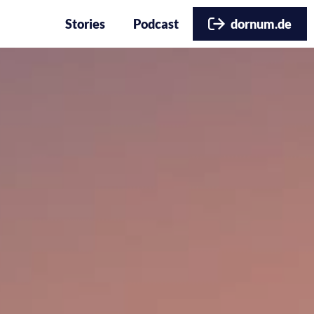
Stories
Podcast
dornum.de