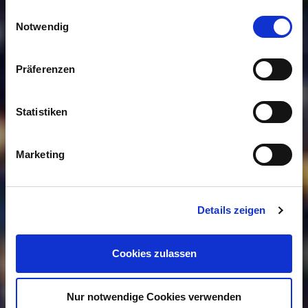
gesammelt haben. Sie geben Einwilligung zu unseren
Einwilligungsauswahl
Cookies, wenn Sie unsere Webseite weiterhin nutzen.
Notwendig
Präferenzen
Statistiken
Marketing
Details zeigen
Cookies zulassen
Nur notwendige Cookies verwenden