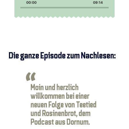
Backward
Pause
Forward
00:00
Rate
09:14
Episode
Die ganze Episode zum Nachlesen:
Moin und herzlich
willkommen bei einer
neuen Folge von Teetied
und Rosinenbrot, dem
Podcast aus Dornum.