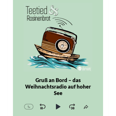
Audio
Player
Gruß an Bord – das
Weihnachtsradio auf hoher
See
1
x
Skip
Play
Jump
Change
Share
Playback
This